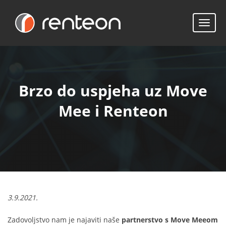
Pomak
izborn
Brzo do uspjeha uz Move
Mee i Renteon
3.9.2021.
Zadovoljstvo nam je najaviti naše
partnerstvo s Move Meeom