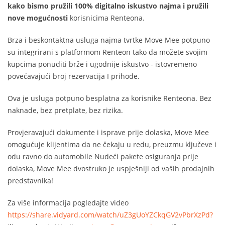
kako bismo pružili 100% digitalno iskustvo najma i pružili
nove mogućnosti
korisnicima Renteona.
Brza i beskontaktna usluga najma tvrtke Move Mee potpuno
su integrirani s platformom Renteon tako da možete svojim
kupcima ponuditi brže i ugodnije iskustvo - istovremeno
povećavajući broj rezervacija I prihode.
Ova je usluga potpuno besplatna za korisnike Renteona. Bez
naknade, bez pretplate, bez rizika.
Provjeravajući dokumente i isprave prije dolaska, Move Mee
omogućuje klijentima da ne čekaju u redu, preuzmu ključeve i
odu ravno do automobile Nudeći pakete osiguranja prije
dolaska, Move Mee dvostruko je uspješniji od vaših prodajnih
predstavnika!
Za više informacija pogledajte video
https://share.vidyard.com/watch/uZ3gUoYZCkqGV2vPbrXzPd?