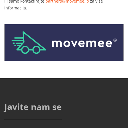
Ili samo kontaktirajte
partners@movemee.io
za više
informacija.
Javite nam se